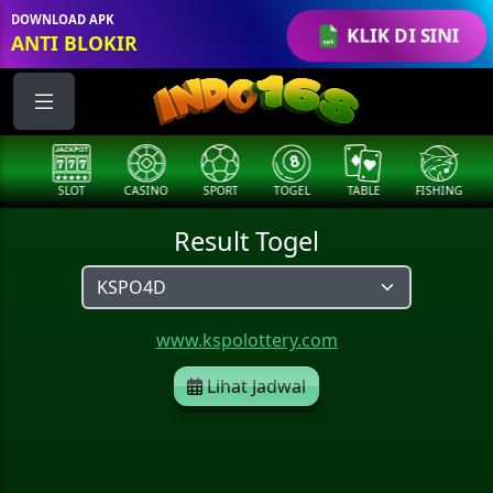
html
DOWNLOAD APK
KLIK DI SINI
ANTI BLOKIR
SLOT
CASINO
SPORT
TOGEL
TABLE
FISHING
COCK
Result Togel
www.kspolottery.com
Lihat Jadwal