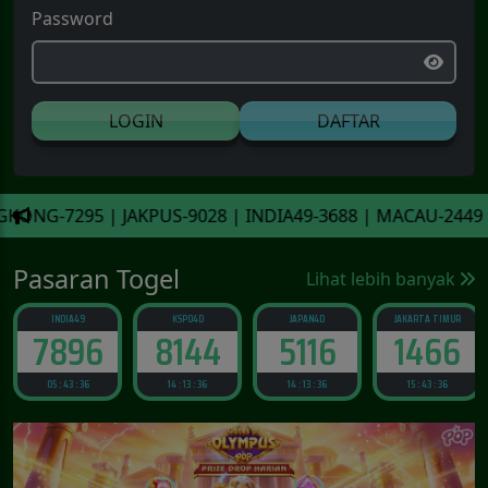
Password
LOGIN
DAFTAR
JAKPUS-9028 | INDIA49-3688 | MACAU-2449 | MACAU5D-352
Pasaran Togel
Lihat lebih banyak
KSPO4D
JAPAN4D
JAKARTA TIMUR
PCSTOTO45
8144
5116
1466
2789
14 : 13 : 35
14 : 13 : 35
15 : 43 : 35
16 : 13 : 35