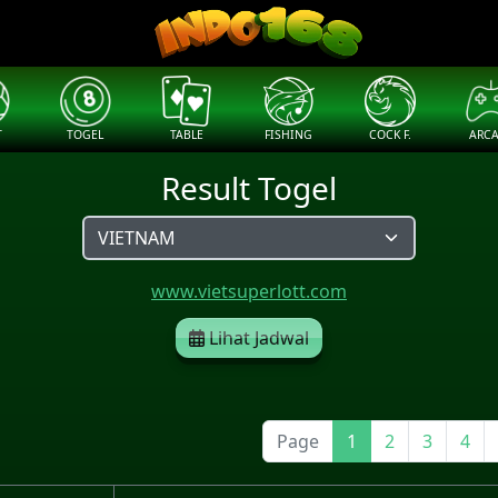
T
TOGEL
TABLE
FISHING
COCK F.
ARC
Result Togel
www.vietsuperlott.com
Lihat Jadwal
Page
1
2
3
4