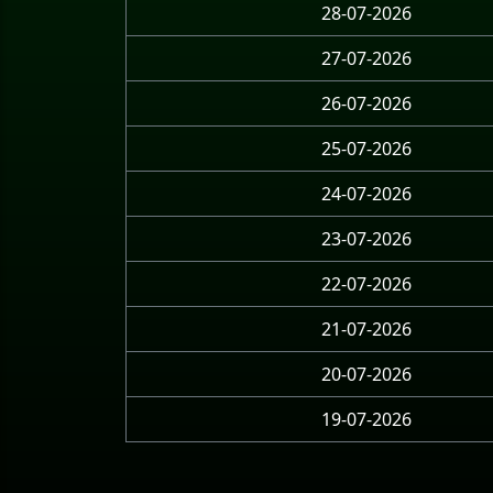
28-07-2026
27-07-2026
26-07-2026
25-07-2026
24-07-2026
23-07-2026
22-07-2026
21-07-2026
20-07-2026
19-07-2026