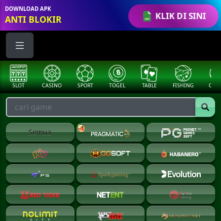
html
DOWNLOAD APK
KLIK DI SINI
ANTI BLOKIR
CASINO
SPORT
TOGEL
TABLE
FISHING
COCK F.
ARC
Semua