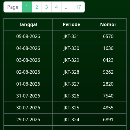
Page
1
2
3
4
...
17
Tanggal
Periode
Nomor
05-08-2026
JKT-331
6570
04-08-2026
JKT-330
1630
03-08-2026
JKT-329
0423
02-08-2026
JKT-328
5262
01-08-2026
JKT-327
2820
31-07-2026
JKT-326
7540
30-07-2026
JKT-325
4855
29-07-2026
JKT-324
6891