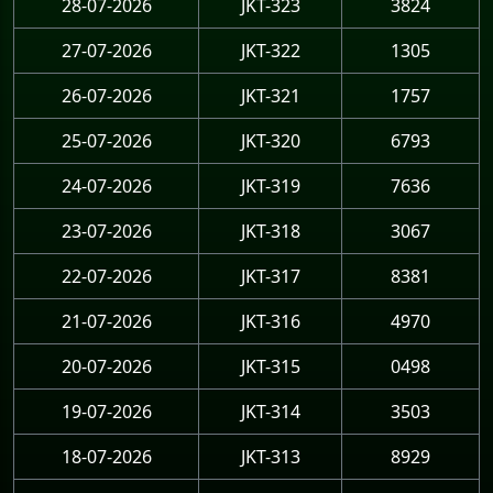
28-07-2026
JKT-323
3824
27-07-2026
JKT-322
1305
26-07-2026
JKT-321
1757
25-07-2026
JKT-320
6793
24-07-2026
JKT-319
7636
23-07-2026
JKT-318
3067
22-07-2026
JKT-317
8381
21-07-2026
JKT-316
4970
20-07-2026
JKT-315
0498
19-07-2026
JKT-314
3503
18-07-2026
JKT-313
8929