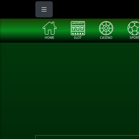
html
HOME
SLOT
CASINO
SPOR