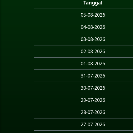
Tanggal
05-08-2026
04-08-2026
03-08-2026
02-08-2026
01-08-2026
31-07-2026
30-07-2026
29-07-2026
28-07-2026
27-07-2026