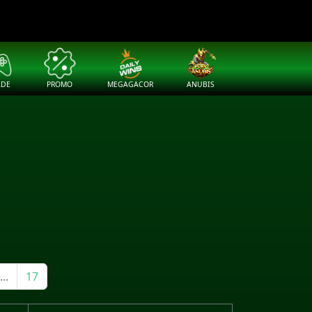
ADE
PROMO
MEGAGACOR
ANUBIS
...
17