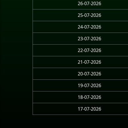
26-07-2026
25-07-2026
24-07-2026
23-07-2026
22-07-2026
21-07-2026
20-07-2026
19-07-2026
18-07-2026
17-07-2026