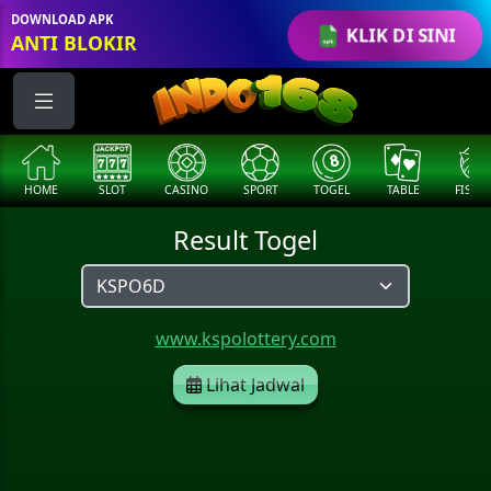
html
DOWNLOAD APK
KLIK DI SINI
ANTI BLOKIR
HOME
SLOT
CASINO
SPORT
TOGEL
TABLE
FISHI
Result Togel
www.kspolottery.com
Lihat Jadwal