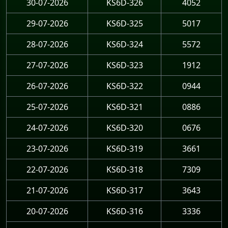
30-07-2026
KS6D-326
4052
29-07-2026
KS6D-325
5017
28-07-2026
KS6D-324
5572
27-07-2026
KS6D-323
1912
26-07-2026
KS6D-322
0944
25-07-2026
KS6D-321
0886
24-07-2026
KS6D-320
0676
23-07-2026
KS6D-319
3661
22-07-2026
KS6D-318
7309
21-07-2026
KS6D-317
3643
20-07-2026
KS6D-316
3336