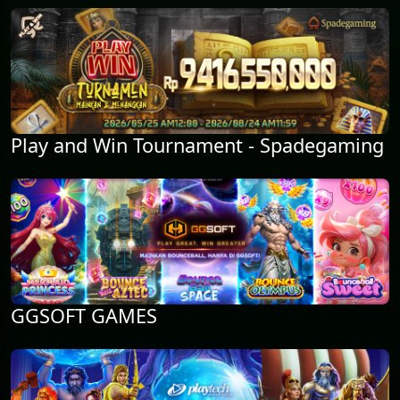
Play and Win Tournament - Spadegaming
GGSOFT GAMES