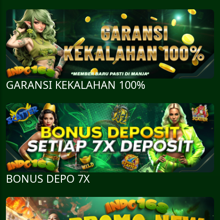
GARANSI KEKALAHAN 100%
BONUS DEPO 7X