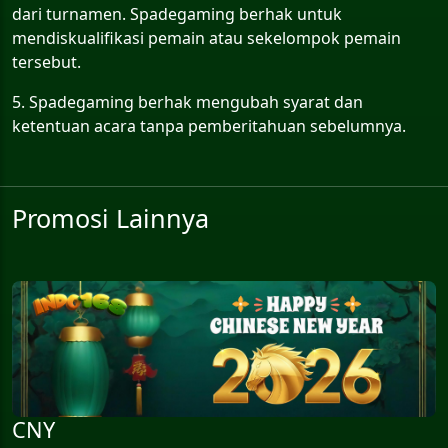
dari turnamen. Spadegaming berhak untuk
mendiskualifikasi pemain atau sekelompok pemain
tersebut.
5. Spadegaming berhak mengubah syarat dan
ketentuan acara tanpa pemberitahuan sebelumnya.
Promosi Lainnya
CNY