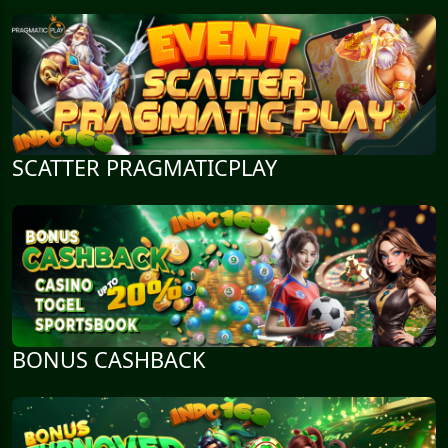
SCATTER PRAGMATICPLAY
BONUS CASHBACK