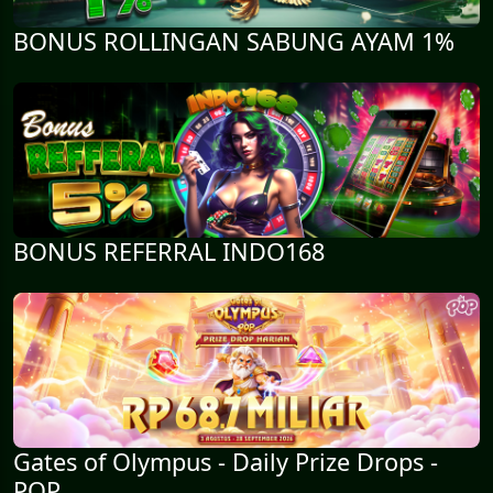
BONUS ROLLINGAN SABUNG AYAM 1%
BONUS REFERRAL INDO168
Gates of Olympus - Daily Prize Drops -
POP