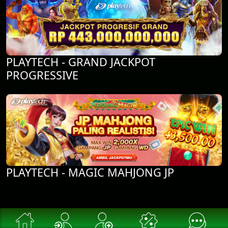
PLAYTECH - GRAND JACKPOT
PROGRESSIVE
PLAYTECH - MAGIC MAHJONG JP