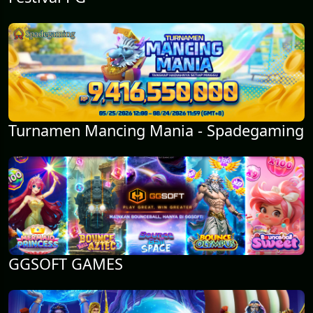
Turnamen Mancing Mania - Spadegaming
GGSOFT GAMES