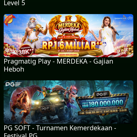
Level 5
Pragmatig Play - MERDEKA - Gajian
Heboh
PG SOFT - Turnamen Kemerdekaan -
Festival PG