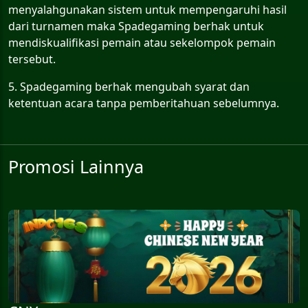
menyalahgunakan sistem untuk mempengaruhi hasil
dari turnamen maka Spadegaming berhak untuk
mendiskualifikasi pemain atau sekelompok pemain
tersebut.
5. Spadegaming berhak mengubah syarat dan
ketentuan acara tanpa pemberitahuan sebelumnya.
Promosi Lainnya