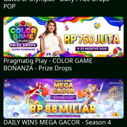
POP
Pragmatig Play - COLOR GAME
BONANZA - Prize Drops
DAILY WINS MEGA GACOR - Season 4