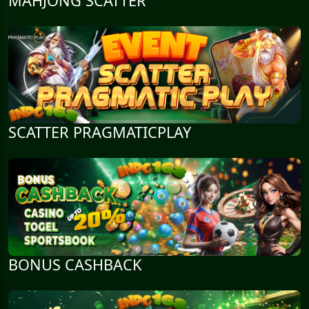
MAHJONG SCATTER
SCATTER PRAGMATICPLAY
BONUS CASHBACK