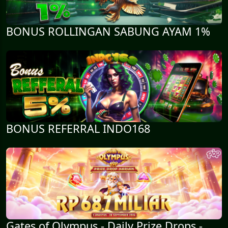
BONUS ROLLINGAN SABUNG AYAM 1%
BONUS REFERRAL INDO168
Gates of Olympus - Daily Prize Drops -